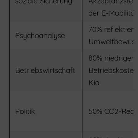
soziale Sicherung
Akzeptanzstei
der E-Mobilität
70% reflektiert
Psychoanalyse
Umweltbewuss
80% niedrigere
Betriebswirtschaft
Betriebskoste
Kia
Politik
50% CO2-Redu