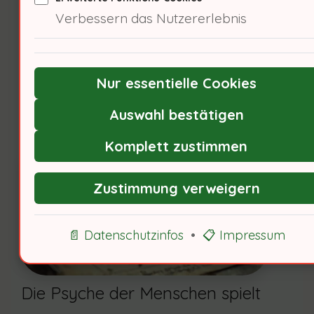
berücksichtigen?
Verbessern das Nutzererlebnis
Nur essentielle Cookies
Psychologische Aspekte des
Auswahl bestätigen
Führerscheinumtauschs
Komplett zustimmen
Zustimmung verweigern
📄 Datenschutzinfos
•
📋 Impressum
Die Psyche der Menschen spielt