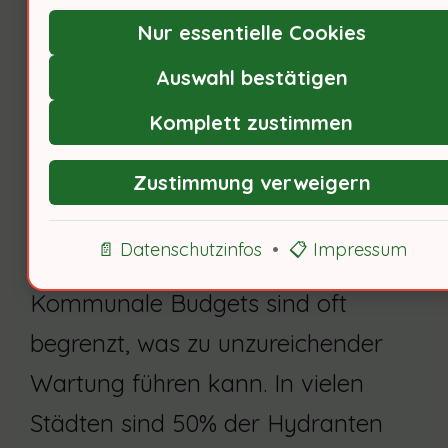
Hydrantenwartung
Nur essentielle Cookies
Auswahl bestätigen
Komplett zustimmen
Zustimmung verweigern
📄 Datenschutzinfos
•
📋 Impressum
Kommunale Budgets sind oft
begrenzt, was zu unzureichender
Wartung führen kann. In vielen
Städten sind 50% der Hydranten