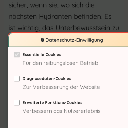
sicher, wenn sie, wo sich die
nächsten Hydranten befinden. Es
ist wichtig, das Unterbewusstsein zu
aktivieren, um das
🔒 Datenschutz-Einwilligung
Sicherheitsbewusstsein zu fördern.
Essentielle Cookies
Ich frage mich: Welche
Für den reibungslosen Betrieb
wirtschaftlichen Faktoren
Diagnosedaten-Cookies
beeinflussen die Wartung von
Zur Verbesserung der Website
Hydranten?
Erweiterte Funktions-Cookies
Verbessern das Nutzererlebnis
Ökonomische Faktoren der