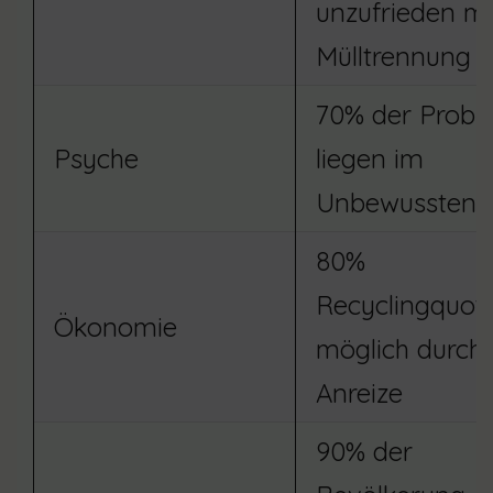
unzufrieden mi
Mülltrennung
70% der Probl
Psyche
liegen im
Unbewussten
80%
Recyclingquot
Ökonomie
möglich durch
Anreize
90% der