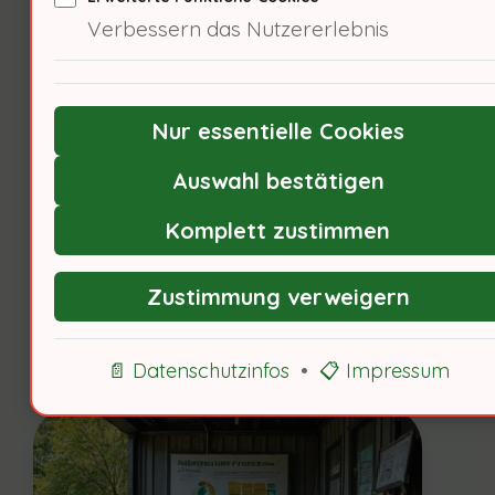
Verbessern das Nutzererlebnis
Bewusstseinsbildung ist
entscheidend. Ich frage den
Ökonomen, wie wirtschaftliche
Nur essentielle Cookies
Anreize das Recyclingverhalten
Auswahl bestätigen
beeinflussen können!
Komplett zustimmen
Zustimmung verweigern
Ökonomische Anreize für
Recycling
📄 Datenschutzinfos
•
📋 Impressum