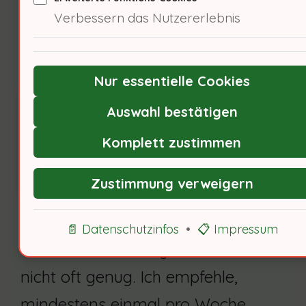
Verbessern das Nutzererlebnis
Reinigungsfrequenz für
staubanfällige Möbel
Nur essentielle Cookies
Auswahl bestätigen
Komplett zustimmen
Zustimmung verweigern
Regelmäßigeist unerlässlich. 85%
📄 Datenschutzinfos
•
📋 Impressum
der Haushalte reinigen ihre Möbel
nicht oft genug. Ich empfehle,
mindestens einmal pro Woche