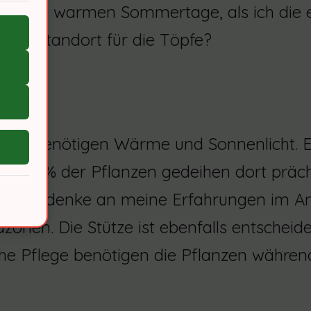
 an die warmen Sommertage, als ich die e
este Standort für die Töpfe?
en
ten benötigen Wärme und Sonnenlicht. E
deal. 85% der Pflanzen gedeihen dort präc
de. Ich denke an meine Erfahrungen im A
zonen. Die Stütze ist ebenfalls entscheid
he Pflege benötigen die Pflanzen währe