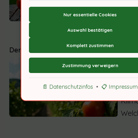
mich
Nur essentielle Cookies
der b
Auswahl bestätigen
Komplett zustimmen
Der optimale Standort für deine Tomat
Toma
Zustimmung verweigern
ist i
📄 Datenschutzinfos
•
📋 Impressum
Fein
Klima
Welc