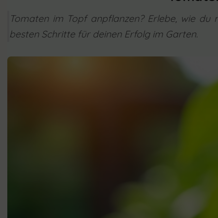
Tomaten im Topf anpflanzen? Erlebe, wie du mi
besten Schritte für deinen Erfolg im Garten.