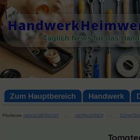
Skip
to
HandwerkHeimwer
content
Täglich News für das Han
Zum Hauptbereich
Handwerk
NEWSÜBERSICHT
→
HEIMWERKEN
→
TOMATEN 
Pfadleiste
Tomaten