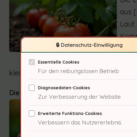
aus 
Laut
Komp
🔒 Datenschutz-Einwilligung
Woche
vor, 
Essentielle Cookies
Für den reibungslosen Betrieb
kleine Töpfe besonders geeignet?
Diagnosedaten-Cookies
Die Auswahl der richtigen Tomatensort
Zur Verbesserung der Website
Busch
Erweiterte Funktions-Cookies
perfe
Verbessern das Nutzererlebnis
Sie s