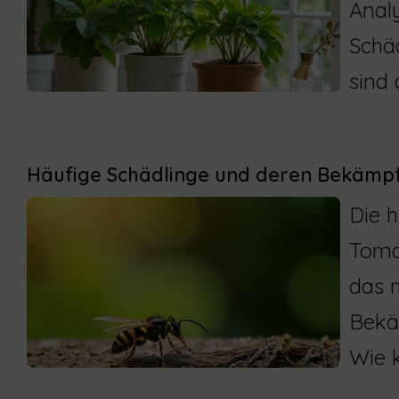
Analy
Schäd
sind
Häufige Schädlinge und deren Bekämp
Die h
Tomat
das m
Bekäm
Wie k