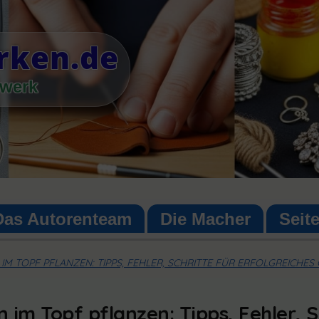
ken.de
dwerk
Das Autorenteam
Die Macher
Seit
IM TOPF PFLANZEN: TIPPS, FEHLER, SCHRITTE FÜR ERFOLGREICHE
 im Topf pflanzen: Tipps, Fehler, S