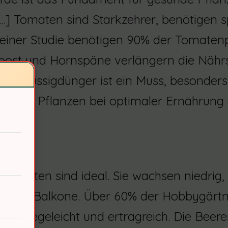
[…] Tomaten sind Starkzehrer, benötigen 
 einer Studie benötigen 90% der Tomatenp
ost und Hornspäne verlängern die Nährst
n Flüssigdünger ist ein Muss, besonders w
wie die Pflanzen bei optimaler Ernährung
e
tomaten sind ideal. Sie wachsen niedrig, 
kt für Balkone. Über 60% der Hobbygärtne
ind pflegeleicht und ertragreich. Die Beere