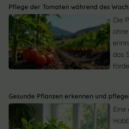
Pflege der Tomaten während des Wac
Die P
ohne
erinn
das 
förd
Gesunde Pflanzen erkennen und pflege
Eine 
Hobb