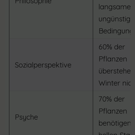
Philosophie
langsamer 
ungünstige
Bedingung
60% der
Pflanzen
Sozialperspektive
überstehen
Winter nich
70% der
Pflanzen
Psyche
benötigen 